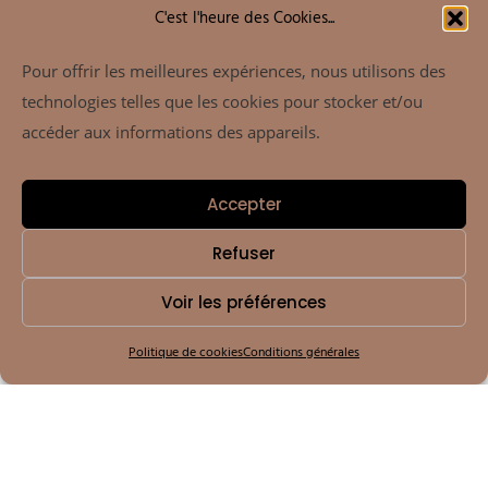
C'est l'heure des Cookies...
Pour offrir les meilleures expériences, nous utilisons des
technologies telles que les cookies pour stocker et/ou
accéder aux informations des appareils.
Accepter
MARS
4
Refuser
Voir les préférences
4 Mars 2024
Politique de cookies
Conditions générales
Grand Canyon
Grand Canyon Home Works Grand Canyon Summary
Aliquam vel felis elit. Phasellus vitae laoreet mauris nullam at