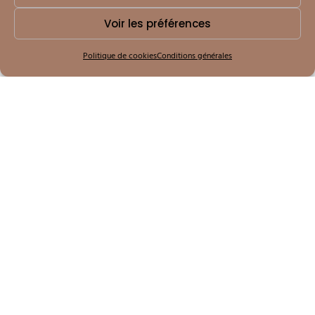
Voir les préférences
Politique de cookies
Conditions générales
Acens
.
Lorem amacus suscipit oremen miss theousan magnaz donec
miss the dranaris convais nisan.