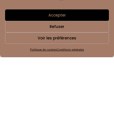
Prestataire Web »
Accepter
« Meilleure Agence Digitale À Montpellier : Guide
Refuser
Webmaster 2023 »
Voir les préférences
[Input From AiModel-4]
Politique de cookies
Conditions générales
[Input From AiModel-4]
Commentaires récents
Aucun commentaire à afficher.