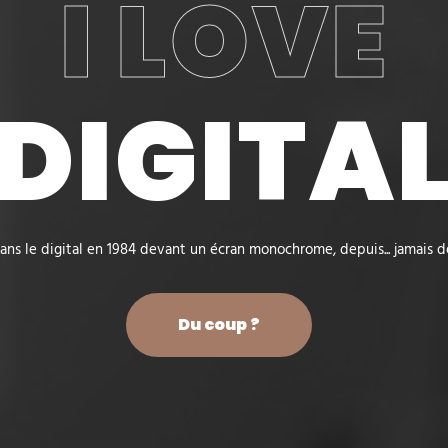
I LOVE
DIGITA
ns le digital en 1984 devant un écran monochrome, depuis... jamais d
Du coup ?