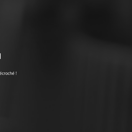
L
écroché !