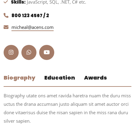
Skills:
JavaScript, SQL, .NET, C# etc.
800 123 4567 / 2
micheal@acens.com
Biography
Education
Awards
Biography utate ons amet ravida haretra nuam the duru miss
uctus the drana accumsan justo aliquam sit amet auctor orci
done vitaerisus duise the nisan sapien in the miss rana duru
silver sapien.