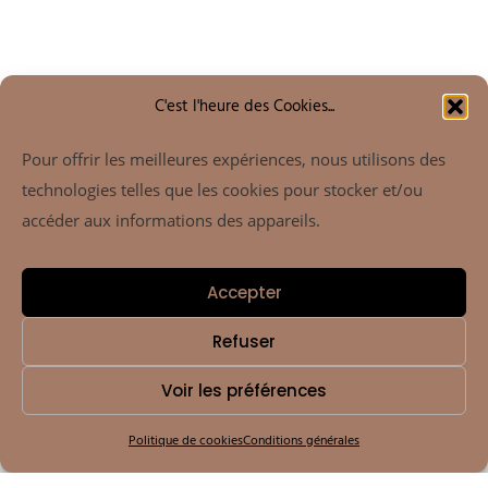
C'est l'heure des Cookies...
Pour offrir les meilleures expériences, nous utilisons des
technologies telles que les cookies pour stocker et/ou
accéder aux informations des appareils.
C
r
e
a
t
i
v
e
S
t
a
f
f
Accepter
M
e
e
t
T
e
a
m
Refuser
Voir les préférences
UI / UX Design
Politique de cookies
Conditions générales