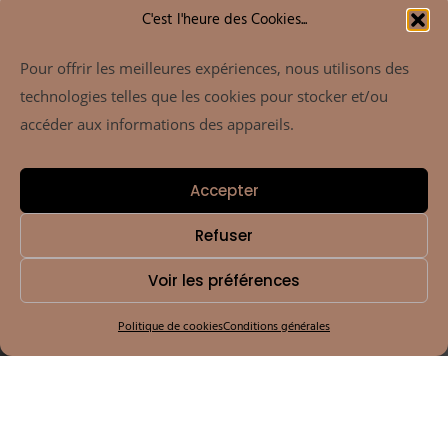
27
Nov 2025
C'est l'heure des Cookies...
10:00 AM - 5:00 PM
SXSW Conference
Pour offrir les meilleures expériences, nous utilisons des
London, UK
technologies telles que les cookies pour stocker et/ou
accéder aux informations des appareils.
Details
Accepter
Refuser
Voir les préférences
Politique de cookies
Conditions générales