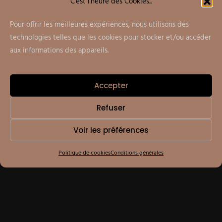
C'est l'heure des Cookies...
Pour offrir les meilleures expériences, nous utilisons des
technologies telles que les cookies pour stocker et/ou accéder
aux informations des appareils.
Accepter
Refuser
U
p
c
o
m
i
n
g
D
a
t
e
s
Voir les préférences
E
v
e
n
t
C
o
n
t
e
n
t
Politique de cookies
Conditions générales
24
10:15 AM - 01:45 PM