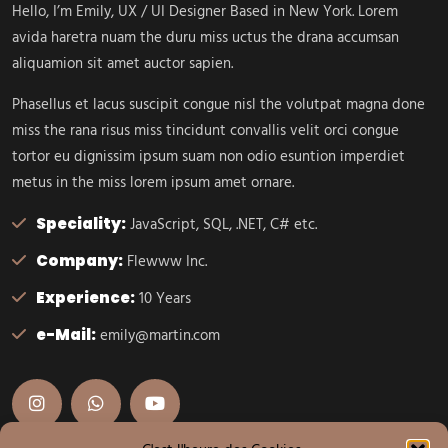
Hello, I’m Emily, UX / UI Designer Based in New York. Lorem
avida haretra nuam the duru miss uctus the drana accumsan
aliquamion sit amet auctor sapien.
Phasellus et lacus suscipit congue nisl the volutpat magna done
miss the rana risus miss tincidunt convallis velit orci congue
tortor eu dignissim ipsum suam non odio esuntion imperdiet
metus in the miss lorem ipsum amet ornare.
Speciality:
JavaScript, SQL, .NET, C# etc.
Company:
Flewww Inc.
Experience:
10 Years
e-Mail:
emily@martin.com